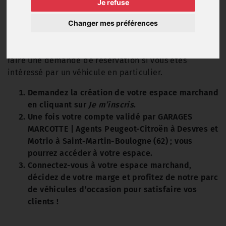
Je refuse
marchand dédié !
Changer mes préférences
Grâce à votre accès marchand, vous pouvez visualiser
les prix pro et les frais de remise en état de tous nos
véhicules d'occasion. Vous pouvez, à tout moment,
faire une demande de réservation si vous êtes
intéressé par un véhicule en particulier.
Demandez la création de votre espace marchand
en cliquant sur
Je m’inscris
.
Une fois votre compte validé par GARAGES
MARCOTTE | Agents Peugeot-Citroën à Desvres et
Motrio à Saint-Martin-Boulogne (62) ; vous
pourrez accéder à votre espace.
Connectez-vous à votre espace marchand,
décidez de votre marge et profitez de notre parc
de véhicules d’occasion pour satisfaire vos
clients !