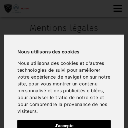
Mentions légales
Identité de l'entreprise
SAS MARCOTTE
Nous utilisons des cookies
Entreprise au capital de 38112 €
Nous utilisons des cookies et d'autres
technologies de suivi pour améliorer
Immatriculée au RCS de Boulogne / 62200
votre expérience de navigation sur notre
site, pour vous montrer un contenu
N° TVA : FR20327528295
personnalisé et des publicités ciblées,
SIREN : 327528295
pour analyser le trafic de notre site et
pour comprendre la provenance de nos
Siège social : Saint-Martin-Boulogne / 62280
visiteurs.
garage.marcotte@wanadoo.fr
J'accepte