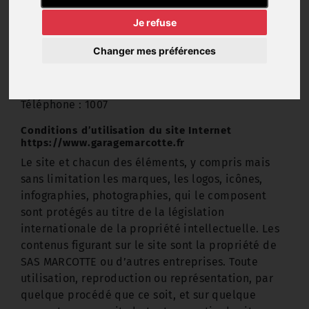
03 21 31 55 95
Je refuse
Identité de l'hébergeur
OVHCloud
Changer mes préférences
Roubaix / 59100
Téléphone : 1007
Conditions d’utilisation du site Internet
https://www.garagemarcotte.fr
Le site et chacun des éléments, y compris mais
sans limitation les marques, les logos, icônes,
infographies, photographies, qui le composent
sont protégés au titre de la législation
internationale de la propriété intellectuelle. Les
contenus figurant sur le site sont la propriété de
SAS MARCOTTE ou d’autres entreprises. Toute
utilisation, reproduction ou représentation, par
quelque procédé que ce soit, et sur quelque