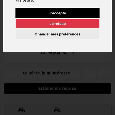
visiteurs.
Essence
14 632 km
03/2025
Manuelle
J'accepte
Je refuse
Garantie Constructeur
Changer mes préférences
17 490 €
TTC
Ce véhicule m'intéresse
Estimer ma reprise