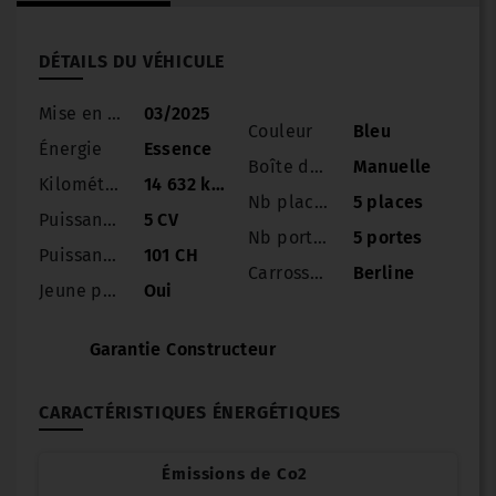
DÉTAILS DU VÉHICULE
Mise en circulation
03/2025
Couleur
Bleu
Énergie
Essence
Boîte de vitesse
Manuelle
Kilométrage
14 632 km
Nb places
5 places
Puissance
5 CV
Nb portes
5 portes
Puissance réelle
101 CH
Carrosserie
Berline
Jeune permis
Oui
Garantie Constructeur
CARACTÉRISTIQUES ÉNERGÉTIQUES
Émissions de Co2