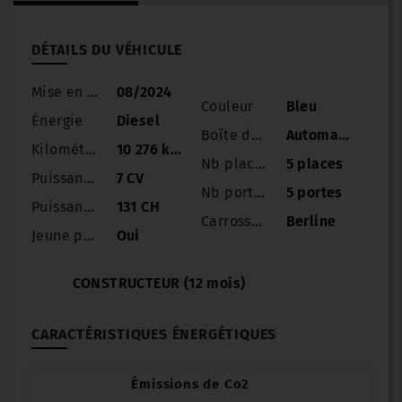
DÉTAILS DU VÉHICULE
Mise en circulation
08/2024
Couleur
Bleu
Énergie
Diesel
Boîte de vitesse
Automatique
Kilométrage
10 276 km
Nb places
5 places
Puissance
7 CV
Nb portes
5 portes
Puissance réelle
131 CH
Carrosserie
Berline
Jeune permis
Oui
CONSTRUCTEUR (12 mois)
CARACTÉRISTIQUES ÉNERGÉTIQUES
Émissions de Co2