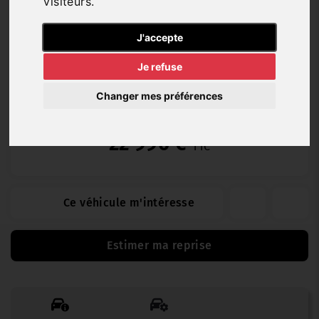
visiteurs.
Diesel
10 276 km
08/2024
Automatique
J'accepte
Je refuse
CONSTRUCTEUR (12 mois)
Changer mes préférences
22 990 €
TTC
Ce véhicule m'intéresse
Estimer ma reprise