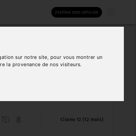
J'estime mon véhicule
CUPRA FORMENTOR
gation sur notre site, pour vous montrer un
.4 E-HYBRID 245CH DSG6 VZ
re la provenance de nos visiteurs.
Véhicule sur parc
9 313 km
10/2022
Automatique
Cirano 12 (12 mois)