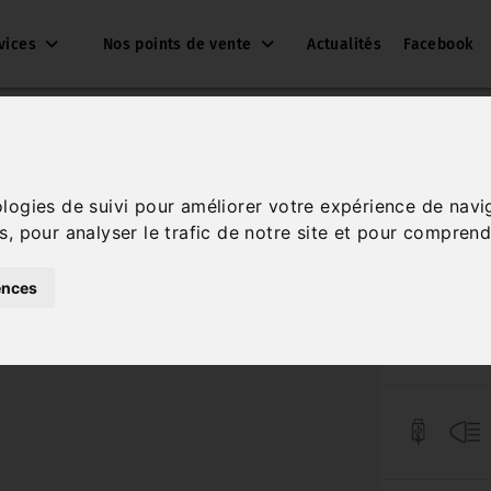
vices
Nos points de vente
Actualités
Facebook
ologies de suivi pour améliorer votre expérience de navi
1
s, pour analyser le trafic de notre site et pour comprend
Réf. 6822
ences
Hybride
Essence