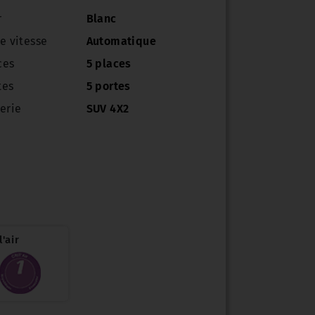
r
Blanc
e vitesse
Automatique
ces
5 places
tes
5 portes
erie
SUV 4X2
'air