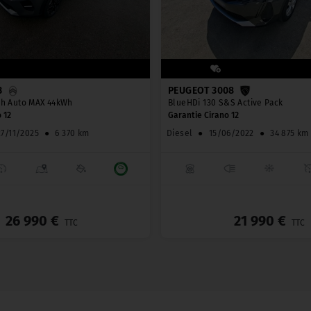
3
PEUGEOT 3008
ch Auto MAX 44kWh
BlueHDi 130 S&S Active Pack
 12
Garantie Cirano 12
27/11/2025
●
6 370 km
Diesel
●
15/06/2022
●
34 875 km
_
26 990 €
21 990 €
TTC
TTC