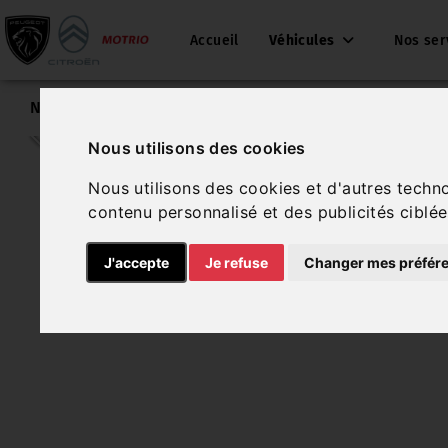
Accueil
Véhicules
Nos ser
Nos véhicules
Cupra Formentor
Nous utilisons des cookies
Nous utilisons des cookies et d'autres techn
contenu personnalisé et des publicités ciblée
J'accepte
Je refuse
Changer mes préfér