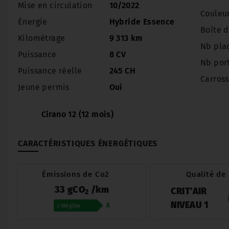
Mise en circulation
10/2022
Couleu
Énergie
Hybride Essence
Boîte d
Kilométrage
9 313 km
Nb pla
Puissance
8 CV
Nb por
Puissance réelle
245 CH
Carross
Jeune permis
Oui
Cirano 12 (12 mois)
CARACTÉRISTIQUES ÉNERGÉTIQUES
Émissions de Co2
Qualité de l
33 gCO
/km
CRIT'AIR
2
NIVEAU 1