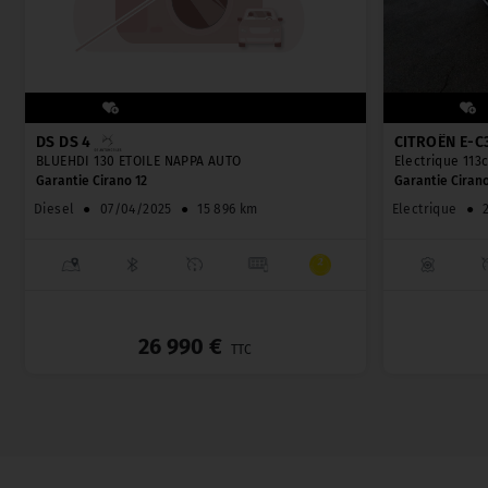
DS DS 4
CITROËN E-C
BLUEHDI 130 ETOILE NAPPA AUTO
Electrique 113
Garantie Cirano 12
Garantie Cirano
Diesel
●
07/04/2025
●
15 896 km
Electrique
●
_
26 990 €
TTC