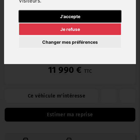
visiteurs.
Essence
52 800
09/2018
Manuelle
km
J'accepte
Je refuse
Changer mes préférences
Cirano 12 (12 mois)
11 990 €
TTC
Ce véhicule m'intéresse
Estimer ma reprise