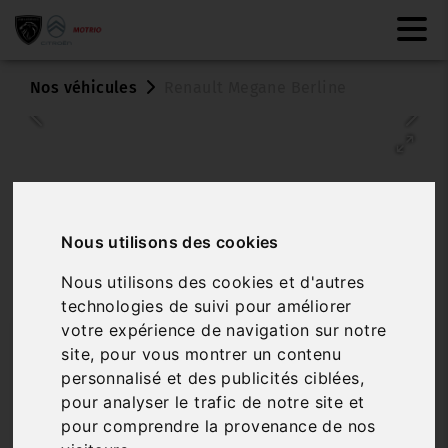
Nos véhicules
Renault Megane Berline
Nous utilisons des cookies
Nous utilisons des cookies et d'autres
Véhicule vendu
technologies de suivi pour améliorer
votre expérience de navigation sur notre
RENAULT MEGANE BERLINE
site, pour vous montrer un contenu
BUSINESS ENERGY TCE 100
personnalisé et des publicités ciblées,
pour analyser le trafic de notre site et
Réf. 7017
Véhicule sur parc
pour comprendre la provenance de nos