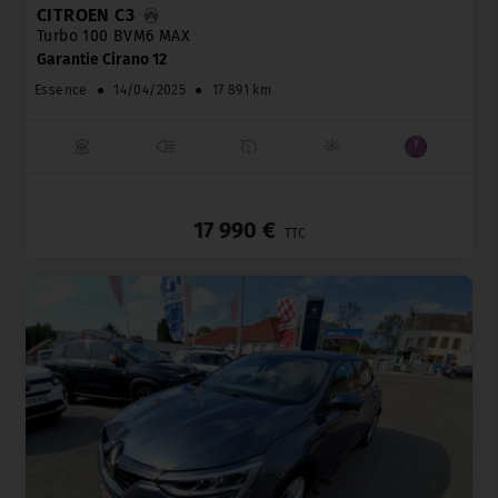
CITROËN C3
Turbo 100 BVM6 MAX
Garantie Cirano 12
Essence
●
14/04/2025
●
17 891 km
_
17 990 €
TTC