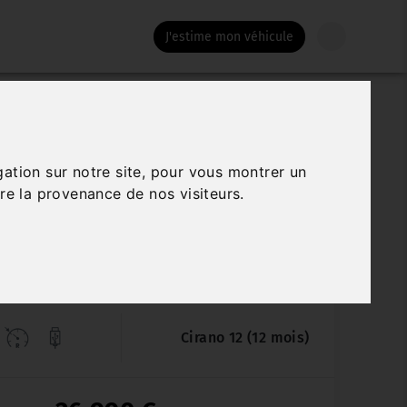
J'estime mon véhicule
VOLKSWAGEN GOLF
gation sur notre site, pour vous montrer un
TDI 150 DSG7 VW EDITION GOAL
re la provenance de nos visiteurs.
Véhicule sur parc
21 520 km
07/2024
Automatique
Cirano 12 (12 mois)