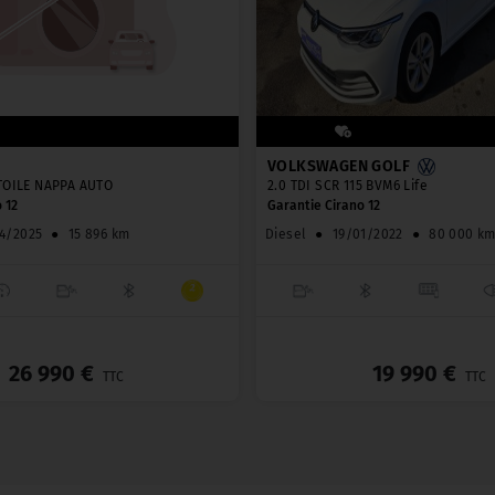
VOLKSWAGEN GOLF
TOILE NAPPA AUTO
2.0 TDI SCR 115 BVM6 Life
 12
Garantie Cirano 12
4/2025
●
15 896 km
Diesel
●
19/01/2022
●
80 000 k
_
26 990 €
19 990 €
TTC
TTC