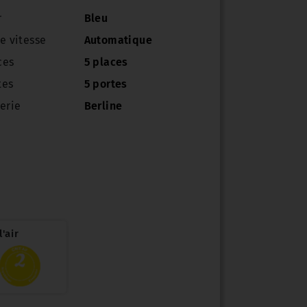
r
Bleu
e vitesse
Automatique
ces
5 places
tes
5 portes
erie
Berline
'air