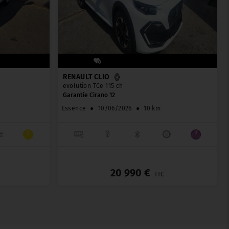
RENAULT CLIO
evolution TCe 115 ch
Garantie Cirano 12
m
Essence
●
10/06/2026
●
10 km
_
_
20 990 €
TTC