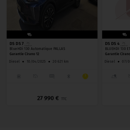
DS DS 7
DS DS 4
BlueHDi 130 Automatique PALLAS
BLUEHDI 130 E
Garantie Cirano 12
Garantie Cirano
Diesel
●
10/04/2025
●
20 621 km
Diesel
●
07/0
_
27 990 €
TTC