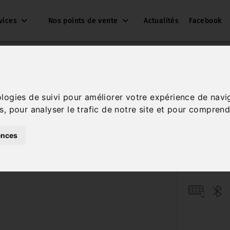
vices
Nos points de vente
Actualités
Facebook
ologies de suivi pour améliorer votre expérience de navi
2.0 
s, pour analyser le trafic de notre site et pour comprend
Réf. 6936
ences
Diesel