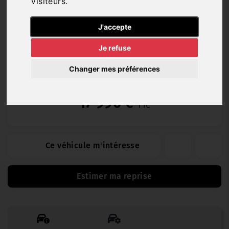
visiteurs.
Diesel
29 944 km
03/2024
Manuelle
J'accepte
Je refuse
Cirano 12 (12 mois)
Changer mes préférences
17 990 €
TTC
Ce véhicule m'intéresse
Estimer ma reprise