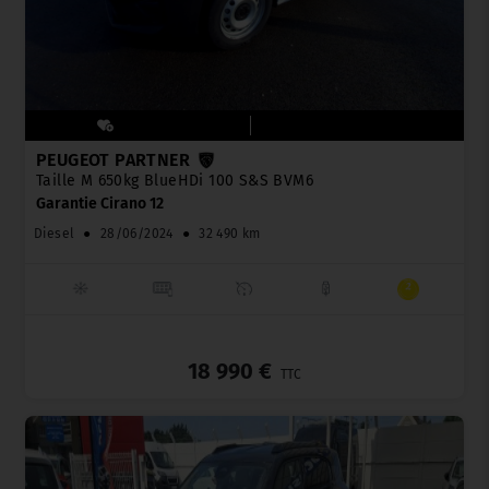
PEUGEOT PARTNER
Taille M 650kg BlueHDi 100 S&S BVM6
Garantie Cirano 12
Diesel
●
28/06/2024
●
32 490 km
_
18 990 €
TTC