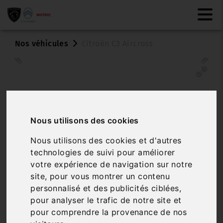
Nos véhicules
Citroën C3 Aircross
Nous utilisons des cookies
Nous utilisons des cookies et d'autres
Véhicule vendu
technologies de suivi pour améliorer
votre expérience de navigation sur notre
CITROËN C3 AIRCROSS
site, pour vous montrer un contenu
BLUEHDI 110 BVM6 MAX
personnalisé et des publicités ciblées,
pour analyser le trafic de notre site et
Réf. 6975
Véhicule sur parc
pour comprendre la provenance de nos