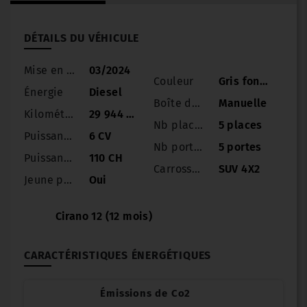
DÉTAILS DU VÉHICULE
Mise en circulation
03/2024
Couleur
Gris foncé
Énergie
Diesel
Boîte de vitesse
Manuelle
Kilométrage
29 944 km
Nb places
5 places
Puissance
6 CV
Nb portes
5 portes
Puissance réelle
110 CH
Carrosserie
SUV 4X2
Jeune permis
Oui
Cirano 12 (12 mois)
CARACTÉRISTIQUES ÉNERGÉTIQUES
Émissions de Co2