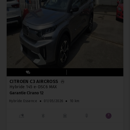
CITROËN C3 AIRCROSS
Hybride 145 e-DSC6 MAX
Garantie Cirano 12
Hybride Essence
●
01/05/2026
●
10 km
_